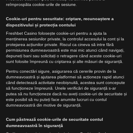
reîmprospăta cookie-urile de sesiune.
Cookie-uri pentru securitate: criptare, recunoaștere a
dispozitivului și protecția contului
Freshbet Casino folosește cookie-uri pentru a ajuta la
menținerea sesiunilor private, la controlul accesului la cont și la
protejarea acțiunilor private. Riscul ca cineva să intre fără
permisiunea dumneavoastră este mai mic atunci când navigați,
depuneți bani sau solicitați o retragere când aceste cookie-uri
sunt folosite împreună cu criptarea și alte măsuri de siguranță.
Pentru conectări sigure, asigurarea că cererile provin de la
dumneavoastră și ajutarea platformei să acționeze rapid atunci
când detectează activitate neobișnuită, acestea sunt concepute
să funcționeze împreună. Unele verificări de siguranță s-ar
putea să nu funcționeze dacă nu aveți cookie-uri de securitate și
este posibil să nu puteți face anumite lucruri cu contul
dumneavoastră din motive de siguranță.
Cum păstrează cookie-urile de securitate contul
dumneavoastră în siguranță