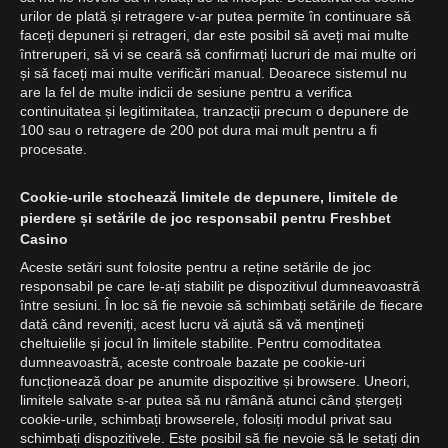
urilor de plată și retragere v-ar putea permite în continuare să
faceți depuneri și retrageri, dar este posibil să aveți mai multe
întreruperi, să vi se ceară să confirmați lucruri de mai multe ori
și să faceți mai multe verificări manual. Deoarece sistemul nu
are la fel de multe indicii de sesiune pentru a verifica
continuitatea și legitimitatea, tranzacții precum o depunere de
100 sau o retragere de 200 pot dura mai mult pentru a fi
procesate.
Cookie-urile stochează limitele de depunere, limitele de
pierdere și setările de joc responsabil pentru Freshbet
Casino
Aceste setări sunt folosite pentru a reține setările de joc
responsabil pe care le-ați stabilit pe dispozitivul dumneavoastră
între sesiuni. În loc să fie nevoie să schimbați setările de fiecare
dată când reveniți, acest lucru vă ajută să vă mențineți
cheltuielile și jocul în limitele stabilite. Pentru comoditatea
dumneavoastră, aceste controale bazate pe cookie-uri
funcționează doar pe anumite dispozitive și browsere. Uneori,
limitele salvate s-ar putea să nu rămână atunci când ștergeți
cookie-urile, schimbați browserele, folosiți modul privat sau
schimbați dispozitivele. Este posibil să fie nevoie să le setați din