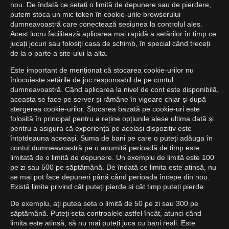
nou. De îndată ce setați o limită de depunere sau de pierdere,
putem stoca un mic token în cookie-urile browserului
dumneavoastră care conectează sesiunea la controlul ales.
Acest lucru facilitează aplicarea mai rapidă a setărilor în timp ce
jucați jocuri sau folosiți casa de schimb, în special când treceți
de la o parte a site-ului la alta.
Este important de menționat că stocarea cookie-urilor nu
înlocuiește setările de joc responsabil de pe contul
dumneavoastră. Când aplicarea la nivel de cont este disponibilă,
aceasta se face pe server și rămâne în vigoare chiar și după
ștergerea cookie-urilor. Stocarea bazată pe cookie-uri este
folosită în principal pentru a reține opțiunile alese ultima dată și
pentru a asigura că experiența pe același dispozitiv este
întotdeauna aceeași. Suma de bani pe care o puteți adăuga în
contul dumneavoastră pe o anumită perioadă de timp este
limitată de o limită de depunere. Un exemplu de limită este 100
pe zi sau 500 pe săptămână. De îndată ce limita este atinsă, nu
se mai pot face depuneri până când perioada începe din nou.
Există limite privind cât puteți pierde și cât timp puteți pierde.
De exemplu, ați putea seta o limită de 50 pe zi sau 300 pe
săptămână. Puteți seta controalele astfel încât, atunci când
limita este atinsă, să nu mai puteți juca cu bani reali. Este