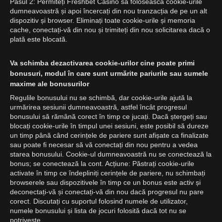
Pasul 2: Permiteți Freshbet Casino să folosească cookie-urile
dumneavoastră și apoi încercați din nou tranzacția de pe un alt
dispozitiv și browser. Eliminați toate cookie-urile și memoria
cache, conectați-vă din nou și trimiteți din nou solicitarea dacă o
plată este blocată.
Va schimba dezactivarea cookie-urilor cine poate primi
bonusuri, modul în care sunt urmărite pariurile sau sumele
maxime ale bonusurilor
Regulile bonusului nu se schimbă, dar cookie-urile ajută la
urmărirea sesiunii dumneavoastră, astfel încât progresul
bonusului să rămână corect în timp ce jucați. Dacă ștergeți sau
blocați cookie-urile în timpul unei sesiuni, este posibil să dureze
un timp până când cerințele de pariere sunt afișate ca finalizate
sau poate fi necesar să vă conectați din nou pentru a vedea
starea bonusului. Cookie-ul dumneavoastră nu se conectează la
bonus; se conectează la cont. Acțiune: Păstrați cookie-urile
activate în timp ce îndepliniți cerințele de pariere, nu schimbați
browserele sau dispozitivele în timp ce un bonus este activ și
deconectați-vă și conectați-vă din nou dacă progresul nu pare
corect. Discutați cu suportul folosind numele de utilizator,
numele bonusului și lista de jocuri folosită dacă tot nu se
potrivește.