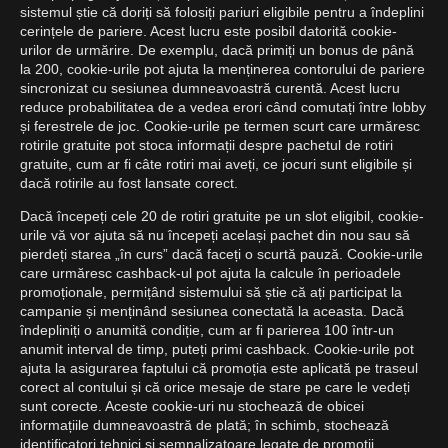
sistemul știe că doriți să folosiți pariuri eligibile pentru a îndeplini
cerințele de pariere. Acest lucru este posibil datorită cookie-
urilor de urmărire. De exemplu, dacă primiți un bonus de până
la 200, cookie-urile pot ajuta la menținerea contorului de pariere
sincronizat cu sesiunea dumneavoastră curentă. Acest lucru
reduce probabilitatea de a vedea erori când comutați între lobby
și ferestrele de joc. Cookie-urile pe termen scurt care urmăresc
rotirile gratuite pot stoca informații despre pachetul de rotiri
gratuite, cum ar fi câte rotiri mai aveți, ce jocuri sunt eligibile și
dacă rotirile au fost lansate corect.
Dacă începeți cele 20 de rotiri gratuite pe un slot eligibil, cookie-
urile vă vor ajuta să nu începeți același pachet din nou sau să
pierdeți starea „în curs” dacă faceți o scurtă pauză. Cookie-urile
care urmăresc cashback-ul pot ajuta la calcule în perioadele
promoționale, permițând sistemului să știe că ați participat la
campanie și menținând sesiunea conectată la aceasta. Dacă
îndepliniți o anumită condiție, cum ar fi parierea 100 într-un
anumit interval de timp, puteți primi cashback. Cookie-urile pot
ajuta la asigurarea faptului că promoția este aplicată pe traseul
corect al contului și că orice mesaje de stare pe care le vedeți
sunt corecte. Aceste cookie-uri nu stochează de obicei
informațiile dumneavoastră de plată; în schimb, stochează
identificatori tehnici și semnalizatoare legate de promoții.