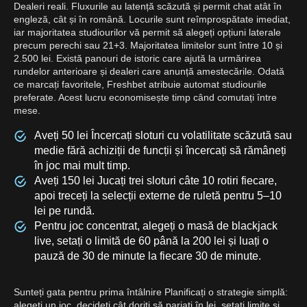
Dealeri reali. Fluxurile au latență scăzută și permit chat atât în
engleză, cât și în română. Locurile sunt reîmprospătate imediat,
iar majoritatea studiourilor vă permit să alegeți opțiuni laterale
precum perechi sau 21+3. Majoritatea limitelor sunt între 10 și
2.500 lei. Există panouri de istoric care ajută la urmărirea
rundelor anterioare și dealeri care anunță amestecările. Odată
ce marcați favoritele, Freshbet atribuie automat studiourile
preferate. Acest lucru economisește timp când comutați între
mese.
Aveți 50 lei Încercați sloturi cu volatilitate scăzută sau
medie fără achiziții de funcții și încercați să rămâneți
în joc mai mult timp.
Aveți 150 lei Jucați trei sloturi câte 10 rotiri fiecare,
apoi treceți la selecții externe de ruletă pentru 5–10
lei pe rundă.
Pentru joc concentrat, alegeți o masă de blackjack
live, setați o limită de 60 până la 200 lei și luați o
pauză de 30 de minute la fiecare 30 de minute.
Sunteți gata pentru prima întâlnire Planificați o strategie simplă:
alegeți un joc, decideți cât doriți să pariați în lei, setați limite și