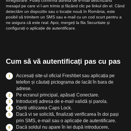
înregistrare. Puteți confirma adresa de e-mail deschizând
mesajul pe care vi l-am trimis și făcând clic pe linkul din el. Când
detectăm un dispozitiv sau o locație nouă în România, este
posibil să trimitem un SMS sau e-mail cu un cod scurt pentru a
ne asigura că este real. Apoi, mergeți la fila Securitate și
configurați o aplicație de autentificare.
Cum să vă autentificați pas cu pas
Accesați site-ul oficial Freshbet sau aplicația pe
telefon și căutați pictograma de lacăt în bara de
adrese.
Pe ecranul principal, apăsați Conectare.
Introduceți adresa de e-mail validă și parola.
Opriți utilizarea Caps Lock.
Dacă vi se solicită, finalizați verificarea în doi pași
prin SMS, e-mail sau o aplicație de autentificare.
Dacă soldul nu apare în lei după introducere,