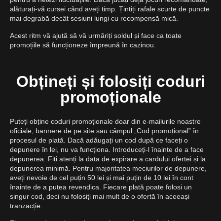
alăturați-vă cursei când aveți timp. Țintiți rafale scurte de puncte
mai degrabă decât sesiuni lungi cu recompensă mică.
Acest ritm vă ajută să vă urmăriți soldul și face ca toate
promoțiile să funcționeze împreună în cazinou.
Obțineți și folosiți coduri
promoționale
Puteți obține coduri promoționale doar din e-mailurile noastre
oficiale, bannere de pe site sau câmpul „Cod promoțional” în
procesul de plată. Dacă adăugați un cod după ce faceți o
depunere în lei, nu va funcționa. Introduceți-l înainte de a face
depunerea. Fiți atenți la data de expirare a cardului ofertei și la
depunerea minimă. Pentru majoritatea meciurilor de depunere,
aveți nevoie de cel puțin 50 lei și mai puțin de 10 lei în cont
înainte de a putea revendica. Fiecare plată poate folosi un
singur cod, deci nu folosiți mai mult de o ofertă în aceeași
tranzacție.