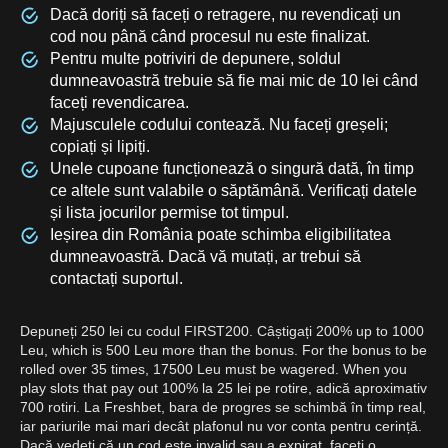
Dacă doriți să faceți o retragere, nu revendicați un
cod nou până când procesul nu este finalizat.
Pentru multe potriviri de depunere, soldul
dumneavoastră trebuie să fie mai mic de 10 lei când
faceți revendicarea.
Majusculele codului contează. Nu faceți greșeli;
copiați și lipiți.
Unele cupoane funcționează o singură dată, în timp
ce altele sunt valabile o săptămână. Verificați datele
și lista jocurilor permise tot timpul.
Ieșirea din România poate schimba eligibilitatea
dumneavoastră. Dacă vă mutați, ar trebui să
contactați suportul.
Depuneți 250 lei cu codul FIRST200. Câștigați 200% up to 1000
Leu, which is 500 Leu more than the bonus. For the bonus to be
rolled over 35 times, 17500 Leu must be wagered. When you
play slots that pay out 100% la 25 lei pe rotire, adică aproximativ
700 rotiri. La Freshbet, bara de progres se schimbă în timp real,
iar pariurile mai mari decât plafonul nu vor conta pentru cerință.
Dacă vedeți că un cod este invalid sau a expirat, faceți o