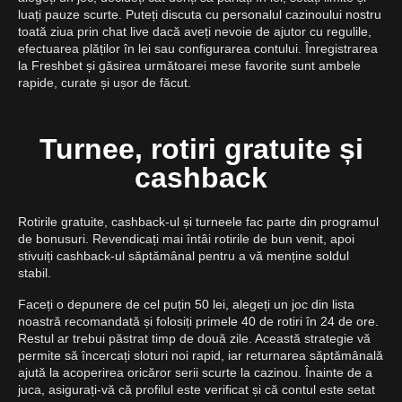
luați pauze scurte. Puteți discuta cu personalul cazinoului nostru
toată ziua prin chat live dacă aveți nevoie de ajutor cu regulile,
efectuarea plăților în lei sau configurarea contului. Înregistrarea
la Freshbet și găsirea următoarei mese favorite sunt ambele
rapide, curate și ușor de făcut.
Turnee, rotiri gratuite și
cashback
Rotirile gratuite, cashback-ul și turneele fac parte din programul
de bonusuri. Revendicați mai întâi rotirile de bun venit, apoi
stivuiți cashback-ul săptămânal pentru a vă menține soldul
stabil.
Faceți o depunere de cel puțin 50 lei, alegeți un joc din lista
noastră recomandată și folosiți primele 40 de rotiri în 24 de ore.
Restul ar trebui păstrat timp de două zile. Această strategie vă
permite să încercați sloturi noi rapid, iar returnarea săptămânală
ajută la acoperirea oricăror serii scurte la cazinou. Înainte de a
juca, asigurați-vă că profilul este verificat și că contul este setat