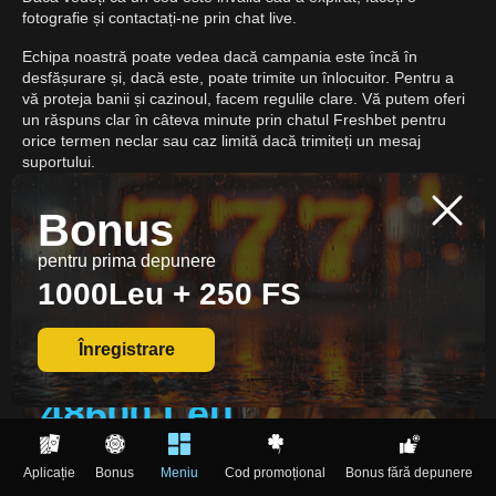
fotografie și contactați-ne prin chat live.
Echipa noastră poate vedea dacă campania este încă în
desfășurare și, dacă este, poate trimite un înlocuitor. Pentru a
vă proteja banii și cazinoul, facem regulile clare. Vă putem oferi
un răspuns clar în câteva minute prin chatul Freshbet pentru
orice termen neclar sau caz limită dacă trimiteți un mesaj
suportului.
Bonus
pentru prima depunere
1000Leu + 250 FS
Înregistrare
Câștig maxim
48600 Leu
Aplicație
Bonus
Meniu
Cod promoțional
Bonus fără depunere
Obțineți rotiri