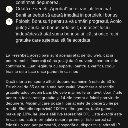
confirmați depunerea.
Odată ce vedeți „Aprobat” pe ecran, ați terminat.
Banii ar trebui să apară imediat în portofelul bonus.
Folosiți Bonusuri pentru a vă urmări progresul. Acolo
puteți anula un bonus nefolosit, dar acest lucru
îndepărtează atât suma bonusului, cât și orice rotiri
gratuite care așteptau să fie acordate.
La Freshbet, acești pași sunt aceiași atât pentru web, cât și
pentru mobil. Încercați să nu jucați dacă nu vedeți bannerul de
confirmare. Luați legătura cu suportul pentru a verifica codul
înainte de a face orice pariuri în cazinou.
Dacă oferta nu spune altfel, depunerea minimă este de 50 lei.
De obicei de 35 de ori suma bonusului. Voucherele și rotirile
gratuite aduc proprii bani. De cele mai multe ori, aveți doar 7 zile
pentru a folosi rotiri gratuite și 14 zile pentru a folosi potriviri de
depunere. Maximul care poate fi pariat este de obicei 25 lei pe
rundă. Sloturile reprezintă 100% of the games, table games
make up 10%, iar unele săli live reprezintă 0%. Lista exactă este
în cazinou, sub informațiile despre promoții. Este corect să
folosiți un cod per persoană, gospodărie, dispozitiv și adresă IP.