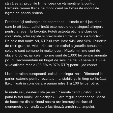
să vă setați propriile limite, ceea ce vă menține la control.
Fluxurile rămân fluide pe mobil când se folosește modul de
lățime de bandă redusă.
Freshbet își amintește, de asemenea, ultimele cinci jocuri pe
care le-ați jucat, astfel încât este nevoie de o singură atingere
pentru a reveni la favorite. Puteți aștepta etichete clare de
volatilitate, rotiri rapide și previzualizări frecvente ale funcțiilor.
De cele mai multe ori, RTP-ul este între 94% and 98%. Rundele
de rotiri gratuite, wild-urile care se extind și jocurile bonus de
selecție sunt comune în multe jocuri. Mizele minime sunt de
obicei 0,50 lei, iar cele maxime sunt de 1.000 lei pentru anumite
jocuri. Recomandăm un buget de sesiune de 50 până la 150 lei
și volatilitate medie (95,5% to 97% RTP) pentru joc corect.
Liste. În ruleta europeană, există un singur zero. Rămâneți la
pariuri externe pentru rezultate mai stabile și, în timp ce învățați
fluxul, luați în considerare pariuri între 1 și 100 lei pe rotire.
În unele săli, dealerul stă pe un 17 moale când jucătorul are
până la trei mâini, iar blackjack-ul are reguli prietenoase. Masa
de baccarat din cazinoul nostru are instrucțiuni clare și
cronometre de rundă care facilitează urmărirea timpului.