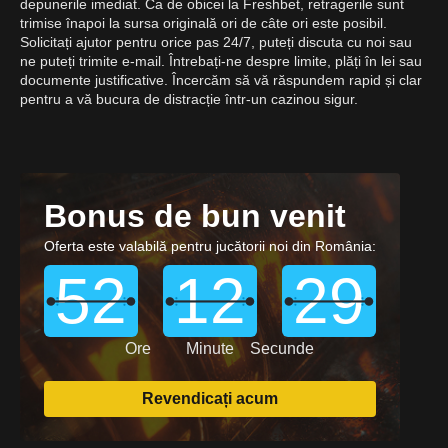
depunerile imediat. Ca de obicei la Freshbet, retragerile sunt
trimise înapoi la sursa originală ori de câte ori este posibil.
Solicitați ajutor pentru orice pas 24/7, puteți discuta cu noi sau
ne puteți trimite e-mail. Întrebați-ne despre limite, plăți în lei sau
documente justificative. Încercăm să vă răspundem rapid și clar
pentru a vă bucura de distracție într-un cazinou sigur.
Bonus de bun venit
Oferta este valabilă pentru jucătorii noi din România:
52
12
28
Ore
Minute
Secunde
Revendicați acum