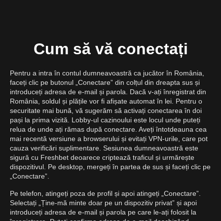
Cum să vă conectați
Pentru a intra în contul dumneavoastră ca jucător în România,
faceți clic pe butonul „Conectare” din colțul din dreapta sus și
introduceți adresa de e-mail și parola. Dacă v-ați înregistrat din
România, soldul și plățile vor fi afișate automat în lei. Pentru o
securitate mai bună, vă sugerăm să activați conectarea în doi
pași la prima vizită. Lobby-ul cazinoului este locul unde puteți
relua de unde ați rămas după conectare. Aveți întotdeauna cea
mai recentă versiune a browserului și evitați VPN-urile, care pot
cauza verificări suplimentare. Sesiunea dumneavoastră este
sigură cu Freshbet deoarece criptează traficul și urmărește
dispozitivul. Pe desktop, mergeți în partea de sus și faceți clic pe
„Conectare”.
Pe telefon, atingeți poza de profil și apoi atingeți „Conectare”.
Selectați „Ține-mă minte doar pe un dispozitiv privat” și apoi
introduceți adresa de e-mail și parola pe care le-ați folosit la