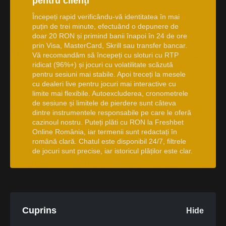
pentru clienți
Începeți rapid verificându-vă identitatea în mai
puțin de trei minute, efectuând o depunere de
doar 20 RON și primind banii înapoi în 24 de ore
prin Visa, MasterCard, Skrill sau transfer bancar.
Vă recomandăm să începeți cu sloturi cu RTP
ridicat (96%+) și jocuri cu volatilitate scăzută
pentru sesiuni mai stabile. Apoi treceți la mesele
cu dealeri live pentru jocuri mai interactive cu
limite mai flexibile. Autoexcluderea, cronometrele
de sesiune și limitele de pierdere sunt câteva
dintre instrumentele responsabile pe care le oferă
cazinoul nostru. Puteți plăti cu RON la Freshbet
Online România, iar termenii sunt redactați în
română clară. Chatul este disponibil 24/7, filtrele
de jocuri sunt precise, iar istoricul plăților este clar.
Cuprins
Hide