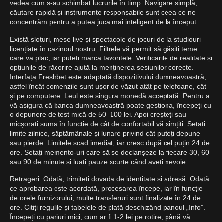
vedea cum s-au schimbat lucrurile în timp. Navigare simplă,
căutare rapidă și instrumente responsabile sunt ceea ce ne
concentrăm pentru a putea juca mai inteligent de la început.
Există sloturi, mese live și spectacole de jocuri de la studiouri
licențiate în cazinoul nostru. Filtrele vă permit să găsiți teme
care vă plac, iar puteți marca favoritele. Verificările de realitate și
opțiunile de răcorire ajută la menținerea sesiunilor corecte.
Interfața Freshbet este adaptată dispozitivului dumneavoastră,
astfel încât comenzile sunt ușor de văzut atât pe telefoane, cât
și pe computere. Leul este singura monedă acceptată. Pentru a
vă asigura că banca dumneavoastră poate gestiona, începeți cu
o depunere de test mică de 50–100 lei. Apoi creșteți sau
micșorați suma în funcție de cât de confortabil vă simțiți. Setați
limite zilnice, săptămânale și lunare privind cât puteți depune
sau pierde. Limitele scad imediat, iar cresc după cel puțin 24 de
ore. Setați memento-uri care să se declanșeze la fiecare 30, 60
sau 90 de minute și luați pauze scurte când aveți nevoie.
Retrageri: Odată, trimiteți dovada de identitate și adresă. Odată
ce aprobarea este acordată, procesarea începe, iar în funcție
de orele furnizorului, multe transferuri sunt finalizate în 24 de
ore. Citiți regulile și tabelele de plată deschizând panoul „Info”.
Începeți cu pariuri mici, cum ar fi 1-2 lei pe rotire, până vă